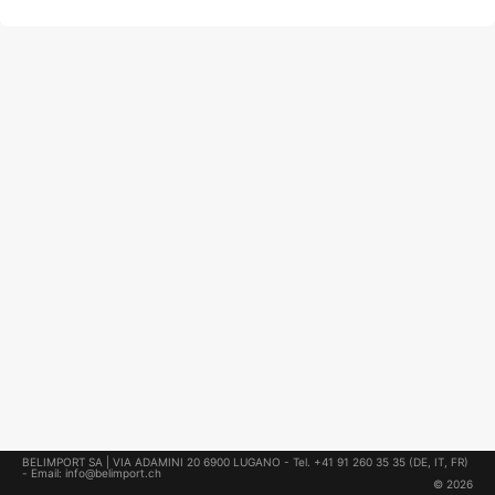
BELIMPORT SA | VIA ADAMINI 20 6900 LUGANO -
Tel. +41 91 260 35 35
(DE, IT, FR)
- Email: info@belimport.ch
© 2026