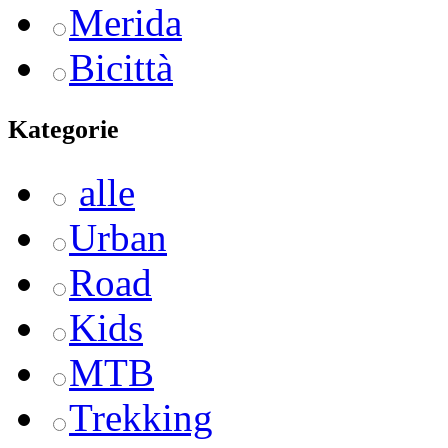
Merida
Bicittà
Kategorie
alle
Urban
Road
Kids
MTB
Trekking